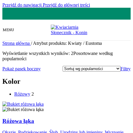
Przejdź do nawigacji
Przejdź do głównej treści
MENU
Strona główna
/
Atrybut produktu: Kwiaty
/
Eustoma
Wyświetlanie wszystkich wyników: 2
Posortowane według
popularności
Pokaż pasek boczny
Filtry
Kolor
Różowy
2
Różowa łąka
Okazje
,
Podziękowanie
,
Ślub
,
Urodziny lub imieniny
,
Wyznanie