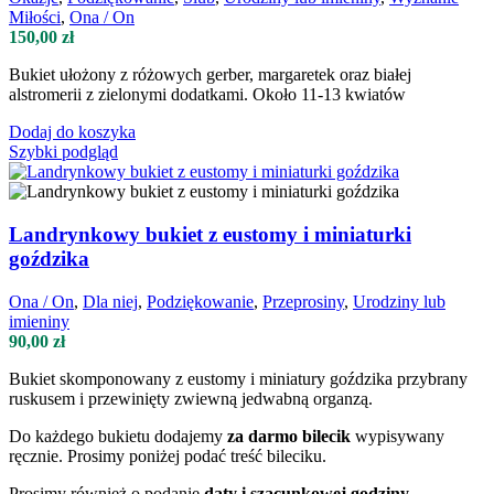
Miłości
,
Ona / On
150,00
zł
Bukiet ułożony z różowych gerber, margaretek oraz białej
alstromerii z zielonymi dodatkami. Około 11-13 kwiatów
Dodaj do koszyka
Szybki podgląd
Landrynkowy bukiet z eustomy i miniaturki
goździka
Ona / On
,
Dla niej
,
Podziękowanie
,
Przeprosiny
,
Urodziny lub
imieniny
90,00
zł
Bukiet skomponowany z eustomy i miniatury goździka przybrany
ruskusem i przewinięty zwiewną jedwabną organzą.
Do każdego bukietu dodajemy
za darmo bilecik
wypisywany
ręcznie. Prosimy poniżej podać treść bileciku.
Prosimy również o podanie
daty i szacunkowej godziny