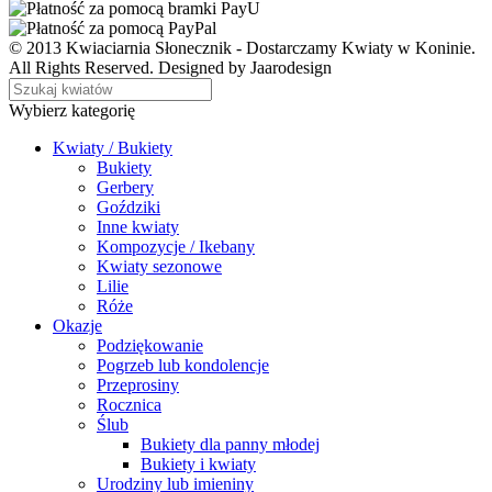
© 2013 Kwiaciarnia Słonecznik - Dostarczamy Kwiaty w Koninie.
All Rights Reserved. Designed by Jaarodesign
Wybierz kategorię
Kwiaty / Bukiety
Bukiety
Gerbery
Goździki
Inne kwiaty
Kompozycje / Ikebany
Kwiaty sezonowe
Lilie
Róże
Okazje
Podziękowanie
Pogrzeb lub kondolencje
Przeprosiny
Rocznica
Ślub
Bukiety dla panny młodej
Bukiety i kwiaty
Urodziny lub imieniny