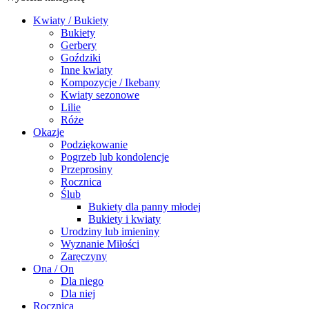
Kwiaty / Bukiety
Bukiety
Gerbery
Goździki
Inne kwiaty
Kompozycje / Ikebany
Kwiaty sezonowe
Lilie
Róże
Okazje
Podziękowanie
Pogrzeb lub kondolencje
Przeprosiny
Rocznica
Ślub
Bukiety dla panny młodej
Bukiety i kwiaty
Urodziny lub imieniny
Wyznanie Miłości
Zaręczyny
Ona / On
Dla niego
Dla niej
Rocznica