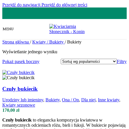
Przejdź do nawigacji
Przejdź do głównej treści
MENU
Strona główna
/
Kwiaty / Bukiety
/
Bukiety
Wyświetlanie jednego wyniku
Pokaż pasek boczny
Filtry
Czuły bukiecik
Urodziny lub imieniny
,
Bukiety
,
Ona / On
,
Dla niej
,
Inne kwiaty
,
Kwiaty sezonowe
170,00
zł
Czuły bukiecik
to elegancka kompozycja kwiatowa w
romantycznych odcieniach różu, bieli i fuksji. W bukiecie pojawiają