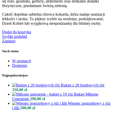
się róże, goździki, gerbery, alstremerie oraz delikatne dodatki
florystyczne, przełamane świeżą zielenią.
Całość dopełnia subtelna różowa kokarda, która nadaje aranżacji
lekkości i uroku. To piękny wybór na urodziny, podziękowanie,
Dzień Kobiet lub wyjątkową niespodziankę dla bliskiej osoby.
Dodaj do koszyka
Szybki podgląd
Zamknij
Stock status
W promocji
Dostępne
Najpopularniejsze
Bukiet z 20 bordowych róż
310,00
zł
Bukiet Miłosne
Uniesienie
290,00
zł
Wieniec pogrzebowy z róż
i lilii
500,00
zł