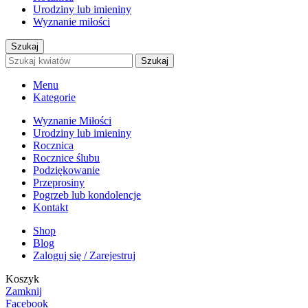
Urodziny lub imieniny
Wyznanie miłości
Szukaj
Szukaj
Menu
Kategorie
Wyznanie Miłości
Urodziny lub imieniny
Rocznica
Rocznice ślubu
Podziękowanie
Przeprosiny
Pogrzeb lub kondolencje
Kontakt
Shop
Blog
Zaloguj się / Zarejestruj
Koszyk
Zamknij
Facebook