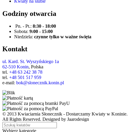
Kwiaty na ślubie
Godziny otwarcia
Pn. - Pt.:
8:30 - 18:00
Sobota:
9:00 - 15:00
Niedziela:
czynne tylko w ważne święta
Kontakt
ul. Kard. St. Wyszyńskiego 1a
62-510 Konin
, Polska
tel.
+48 63 242 38 78
tel.
+48 501 517 959
e-mail:
bok@slonecznik.konin.pl
© 2013 Kwiaciarnia Słonecznik - Dostarczamy Kwiaty w Koninie.
All Rights Reserved. Designed by Jaarodesign
Wybierz kategorię