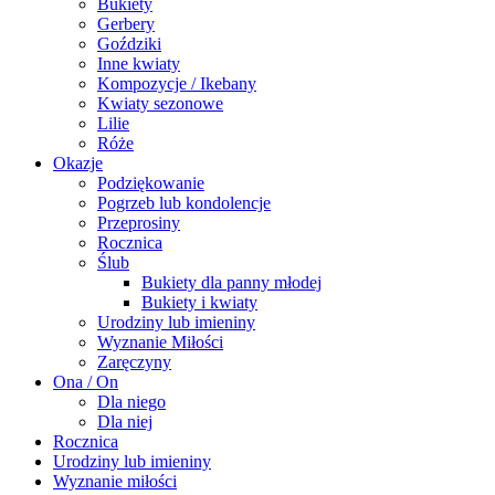
Bukiety
Gerbery
Goździki
Inne kwiaty
Kompozycje / Ikebany
Kwiaty sezonowe
Lilie
Róże
Okazje
Podziękowanie
Pogrzeb lub kondolencje
Przeprosiny
Rocznica
Ślub
Bukiety dla panny młodej
Bukiety i kwiaty
Urodziny lub imieniny
Wyznanie Miłości
Zaręczyny
Ona / On
Dla niego
Dla niej
Rocznica
Urodziny lub imieniny
Wyznanie miłości