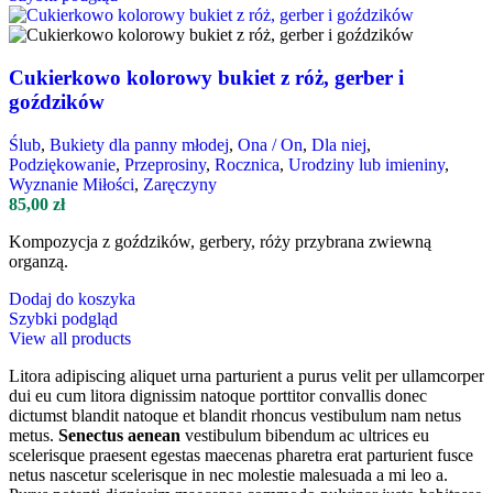
Cukierkowo kolorowy bukiet z róż, gerber i
goździków
Ślub
,
Bukiety dla panny młodej
,
Ona / On
,
Dla niej
,
Podziękowanie
,
Przeprosiny
,
Rocznica
,
Urodziny lub imieniny
,
Wyznanie Miłości
,
Zaręczyny
85,00
zł
Kompozycja z goździków, gerbery, róży przybrana zwiewną
organzą.
Dodaj do koszyka
Szybki podgląd
View all products
Litora adipiscing aliquet urna parturient a purus velit per ullamcorper
dui eu cum litora dignissim natoque porttitor convallis donec
dictumst blandit natoque et blandit rhoncus vestibulum nam netus
metus.
Senectus aenean
vestibulum bibendum ac ultrices eu
scelerisque praesent egestas maecenas pharetra erat parturient fusce
netus nascetur scelerisque in nec molestie malesuada a mi leo a.