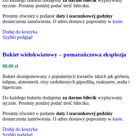
Do każdego bukietu dodajemy
za darmo bilecik
wypisywany
ręcznie. Prosimy poniżej podać treść bileciku.
Prosimy również o podanie
daty i szacunkowej godziny
dostarczenia zamówienia. O adres dostawy poprosimy w
kasie
.
Dodaj do koszyka
Szybki podgląd
Bukiet wielokwiatowy – pomarańczowa eksplozja
80,00
zł
Bukiet skomponowany z popularnych kwiatów takich jak gerbera,
tulipan, alstromerii, rózy ozdobionych gipsofilią, ruskusem, aralia i
hipericum
Do każdego bukietu dodajemy
za darmo bilecik
wypisywany
ręcznie. Prosimy poniżej podać treść bileciku.
Prosimy również o podanie
daty i szacunkowej godziny
dostarczenia zamówienia. O adres dostawy poprosimy w
kasie
.
Dodaj do koszyka
Szybki podgląd