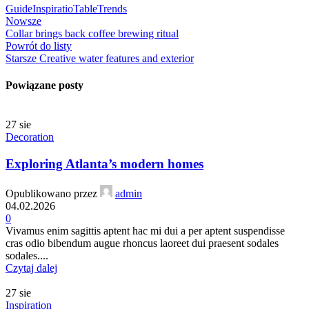
Guide
Inspiratio
Table
Trends
Nowsze
Collar brings back coffee brewing ritual
Powrót do listy
Starsze
Creative water features and exterior
Powiązane posty
27
sie
Decoration
Exploring Atlanta’s modern homes
Opublikowano przez
admin
04.02.2026
0
Vivamus enim sagittis aptent hac mi dui a per aptent suspendisse
cras odio bibendum augue rhoncus laoreet dui praesent sodales
sodales....
Czytaj dalej
27
sie
Inspiration