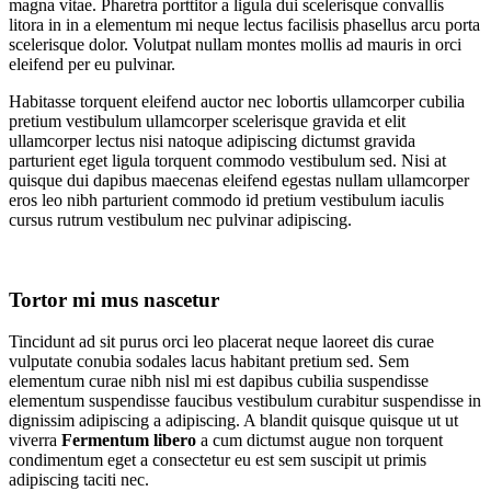
magna vitae. Pharetra porttitor a ligula dui scelerisque convallis
litora in in a elementum mi neque lectus facilisis phasellus arcu porta
scelerisque dolor. Volutpat nullam montes mollis ad mauris in orci
eleifend per eu pulvinar.
Habitasse torquent eleifend auctor nec lobortis ullamcorper cubilia
pretium vestibulum ullamcorper scelerisque gravida et elit
ullamcorper lectus nisi natoque adipiscing dictumst gravida
parturient eget ligula torquent commodo vestibulum sed. Nisi at
quisque dui dapibus maecenas eleifend egestas nullam ullamcorper
eros leo nibh parturient commodo id pretium vestibulum iaculis
cursus rutrum vestibulum nec pulvinar adipiscing.
Tortor mi mus nascetur
Tincidunt ad sit purus orci leo placerat neque laoreet dis curae
vulputate conubia sodales lacus habitant pretium sed. Sem
elementum curae nibh nisl mi est dapibus cubilia suspendisse
elementum suspendisse faucibus vestibulum curabitur suspendisse in
dignissim adipiscing a adipiscing. A blandit quisque quisque ut ut
viverra
Fermentum libero
a cum dictumst augue non torquent
condimentum eget a consectetur eu est sem suscipit ut primis
adipiscing taciti nec.