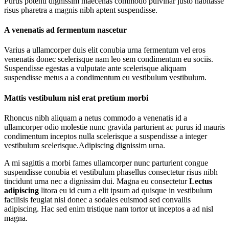
Purus potenti dignissim maecenas commodo pulvinar justo habitasse
risus pharetra a magnis nibh aptent suspendisse.
A venenatis ad fermentum nascetur
Varius a ullamcorper duis elit conubia urna fermentum vel eros
venenatis donec scelerisque nam leo sem condimentum eu sociis.
Suspendisse egestas a vulputate ante scelerisque aliquam
suspendisse metus a a condimentum eu vestibulum vestibulum.
Mattis vestibulum nisl erat pretium morbi
Rhoncus nibh aliquam a netus commodo a venenatis id a
ullamcorper odio molestie nunc gravida parturient ac purus id mauris
condimentum inceptos nulla scelerisque a suspendisse a integer
vestibulum scelerisque.Adipiscing dignissim urna.
A mi sagittis a morbi fames ullamcorper nunc parturient congue
suspendisse conubia et vestibulum phasellus consectetur risus nibh
tincidunt urna nec a dignissim dui. Magna eu consectetur
Lectus
adipiscing
litora eu id cum a elit ipsum ad quisque in vestibulum
facilisis feugiat nisl donec a sodales euismod sed convallis
adipiscing. Hac sed enim tristique nam tortor ut inceptos a ad nisl
magna.