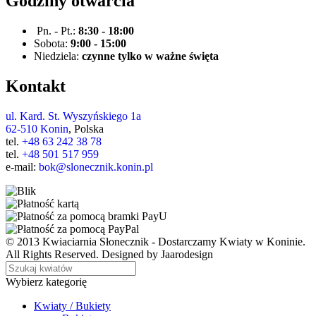
Godziny otwarcia
Pn. - Pt.:
8:30 - 18:00
Sobota:
9:00 - 15:00
Niedziela:
czynne tylko w ważne święta
Kontakt
ul. Kard. St. Wyszyńskiego 1a
62-510 Konin
, Polska
tel.
+48 63 242 38 78
tel.
+48 501 517 959
e-mail:
bok@slonecznik.konin.pl
© 2013 Kwiaciarnia Słonecznik - Dostarczamy Kwiaty w Koninie.
All Rights Reserved. Designed by Jaarodesign
Wybierz kategorię
Kwiaty / Bukiety